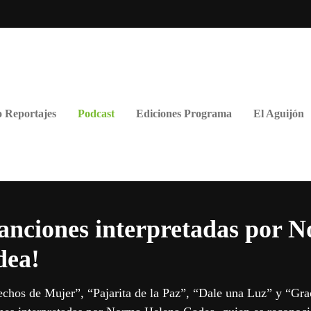
 Reportajes
Podcast
Ediciones Programa
El Aguijón
canciones interpretadas por 
dea!
chos de Mujer”, “Pajarita de la Paz”, “Dale una Luz” y “Grac