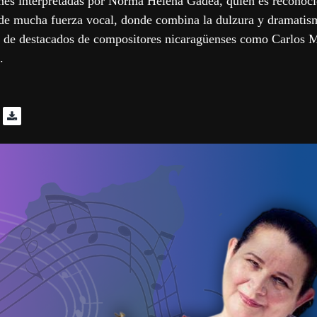
ones interpretadas por Norma Helena Gadea, quien es reconoci
o de mucha fuerza vocal, donde combina la dulzura y dramatism
as de destacados de compositores nicaragüenses como Carlos M
.