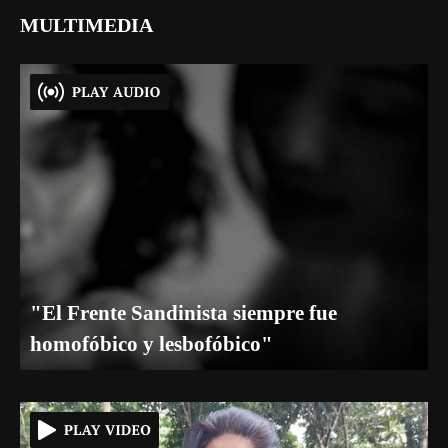
MULTIMEDIA
"El Frente Sandinista siempre fue
homofóbico y lesbofóbico"