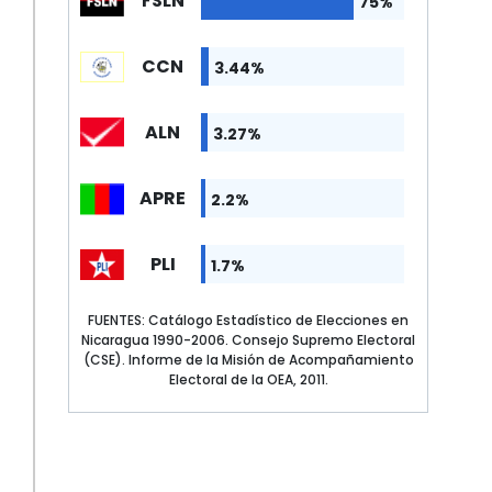
FSLN
75%
CCN
3.44%
ALN
3.27%
APRE
2.2%
PLI
1.7%
FUENTES: Catálogo Estadístico de Elecciones en
Nicaragua 1990-2006. Consejo Supremo Electoral
(CSE). Informe de la Misión de Acompañamiento
Electoral de la OEA, 2011.