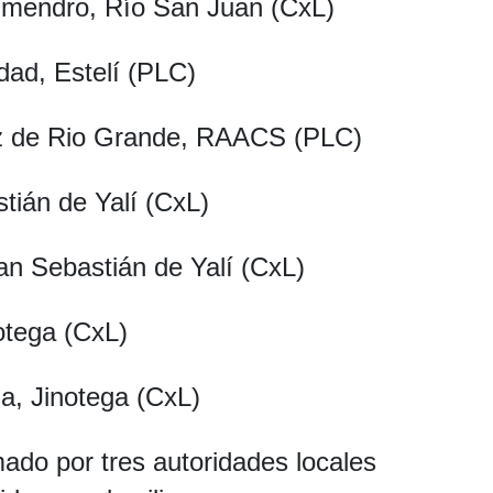
lmendro, Río San Juan (CxL)
dad, Estelí (PLC)
uz de Rio Grande, RAACS (PLC)
tián de Yalí (CxL)
n Sebastián de Yalí (CxL)
notega (CxL)
a, Jinotega (CxL)
ado por tres autoridades locales