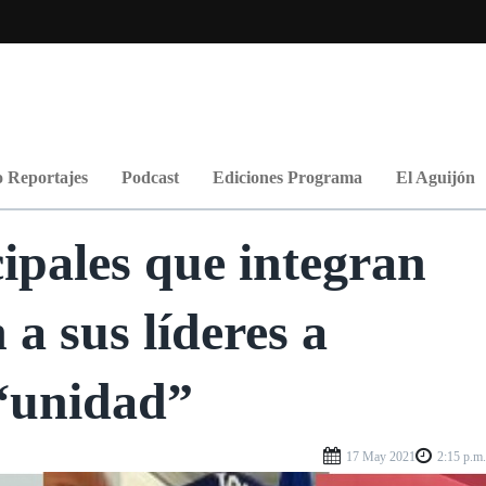
 Reportajes
Podcast
Ediciones Programa
El Aguijón
ipales que integran
a sus líderes a
1990
 “unidad”
17 May 2021
2:15 p.m