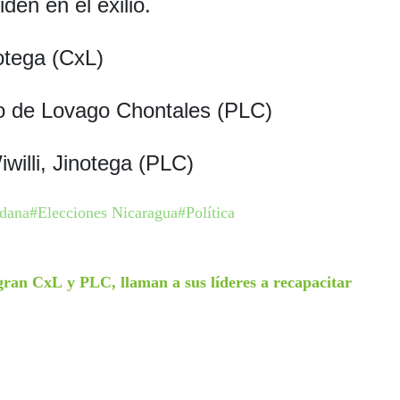
den en el exilio.
notega (CxL)
o de Lovago Chontales (PLC)
illi, Jinotega (PLC)
adana
#Elecciones Nicaragua
#Política
gran CxL y PLC, llaman a sus líderes a recapacitar