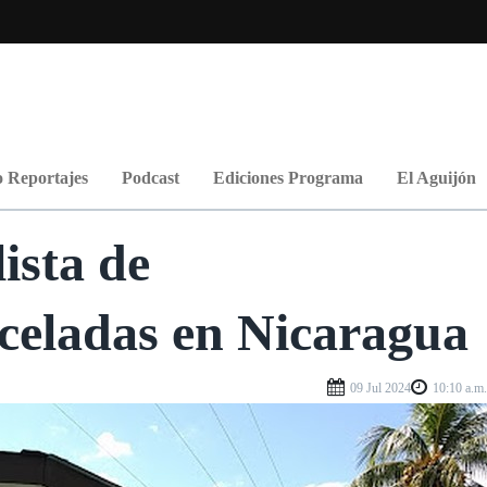
 Reportajes
Podcast
Ediciones Programa
El Aguijón
ista de
celadas en Nicaragua
09 Jul 2024
10:10 a.m