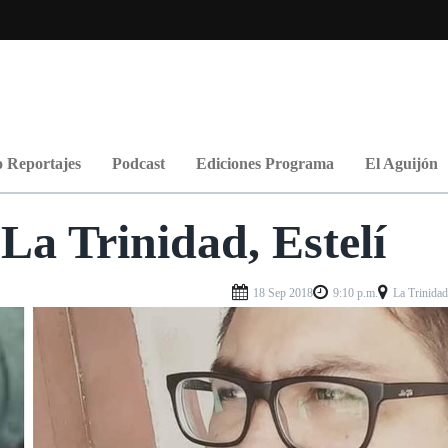
 Reportajes
Podcast
Ediciones Programa
El Aguijón
 La Trinidad, Estelí
18 Sep 2018
9:10 p.m.
La Trinida