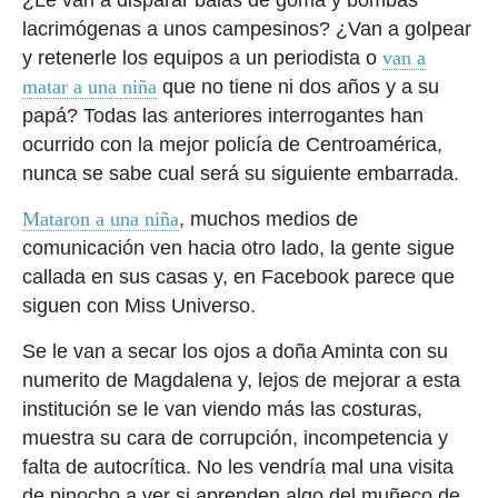
¿Le van a disparar balas de goma y bombas
lacrimógenas a unos campesinos? ¿Van a golpear
y retenerle los equipos a un periodista o
van a
matar a una niña
que no tiene ni dos años y a su
papá? Todas las anteriores interrogantes han
ocurrido con la mejor policía de Centroamérica,
nunca se sabe cual será su siguiente embarrada.
Mataron a una niña
, muchos medios de
comunicación ven hacia otro lado, la gente sigue
callada en sus casas y, en Facebook parece que
siguen con Miss Universo.
Se le van a secar los ojos a doña Aminta con su
numerito de Magdalena y, lejos de mejorar a esta
institución se le van viendo más las costuras,
muestra su cara de corrupción, incompetencia y
falta de autocrítica. No les vendría mal una visita
de pinocho a ver si aprenden algo del muñeco de