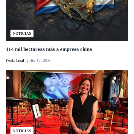
NOTICIAS
114 mil hectáreas más a empresa china
| julio 17, 2026
Onda Local
NOTICIAS