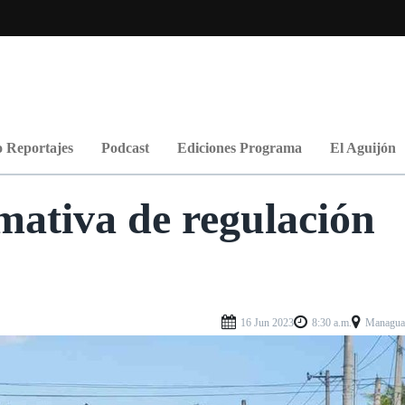
 Reportajes
Podcast
Ediciones Programa
El Aguijón
mativa de regulación
16 Jun 2023
8:30 a.m.
Managu