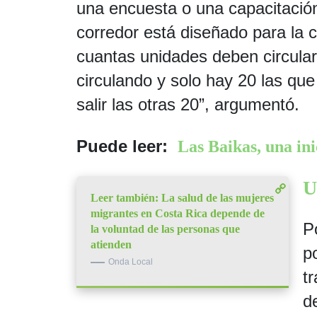
una encuesta o una capacitació
corredor está diseñado para la c
cuantas unidades deben circular
circulando y solo hay 20 las q
salir las otras 20”, argumentó.
Puede leer:
Las Baikas, una in
U
Leer también:
La salud de las mujeres
migrantes en Costa Rica depende de
P
la voluntad de las personas que
atienden
p
Onda Local
t
d