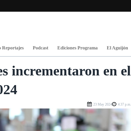
 Reportajes
Podcast
Ediciones Programa
El Aguijón
s incrementaron en el
024
23 May 2024
4:37 p.m