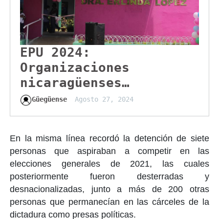
EPU 2024:
Organizaciones
nicaragüenses
denuncian violación al
Güegüense
Agosto 27, 2024
derecho de Asociación
En la misma línea recordó la detención de siete
personas que aspiraban a competir en las
elecciones generales de 2021, las cuales
posteriormente fueron desterradas y
desnacionalizadas, junto a más de 200 otras
personas que permanecían en las cárceles de la
dictadura como presas políticas.