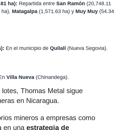
81 ha):
Repartida entre
San Ramón
(20,748.11
 ha),
Matagalpa
(1,571.63 ha) y
Muy Muy
(54.34
):
En el municipio de
Quilalí
(Nueva Segovia).
En
Villa Nueva
(Chinandega).
 lotes, Thomas Metal sigue
eras en Nicaragua.
torios mineros a empresas como
a en una
estrategia de