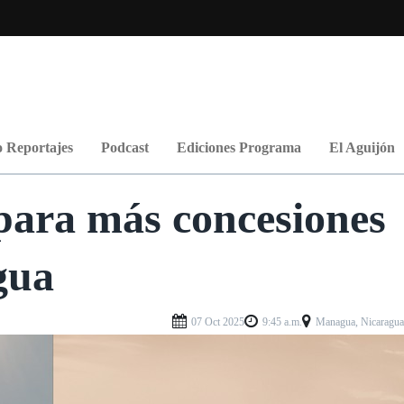
 Reportajes
Podcast
Ediciones Programa
El Aguijón
ara más concesiones
gua
07 Oct 2025
9:45 a.m.
Managua, Nicaragu