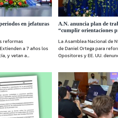
eriodos en jefaturas
A.N. anuncia plan de tr
“cumplir orientaciones p
s reformas
La Asamblea Nacional de Ni
 Extienden a 7 años los
de Daniel Ortega para refor
ía, y vetan a
Opositores y EE. UU. denun
único.