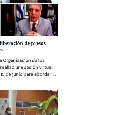
liberación de presos
es
a Organización de los
ealizó una sesión virtual
 15 de junio para abordar la
o como petición de las
sil, Canadá, Chile, Costa
. En la apertura
 representante del régimen