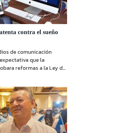
tenta contra el sueño
dios de comunicación
expectativa que la
obara reformas a la Ley de
ones de Educación Superior
Universidad Centroamericana
cional de Universidades
 Alejandra Tórrez volvió a
 …