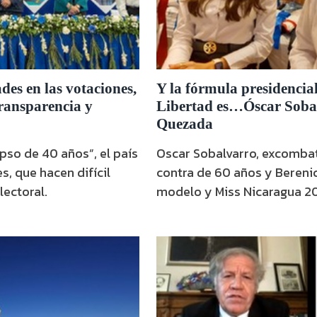
des en las votaciones,
Y la fórmula presidencia
ransparencia y
Libertad es…Óscar Sobal
Quezada
apso de 40 años”, el país
Oscar Sobalvarro, excombati
s, que hacen difícil
contra de 60 años y Bereni
lectoral.
modelo y Miss Nicaragua 201
fórmula presidencial prese
Alianza Ciudadanos por la L
comicios del próximo 07 de
Kitty Monterrey, presidenta
en la Asamblea Extraordina