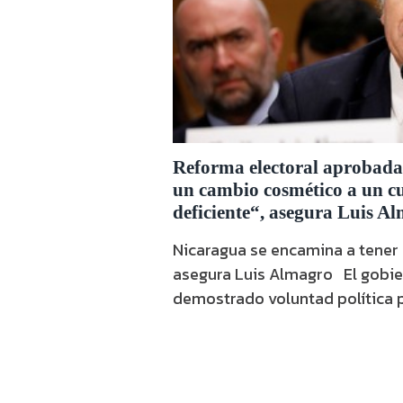
Reforma electoral aprobada
un cambio cosmético a un cu
deficiente“, asegura Luis A
Nicaragua se encamina a tener 
asegura Luis Almagro El gobierno de Nicaragua no ha
demostrado voluntad política 
electorales que conviertan al s
nicaragüense en democrático y 
expresó Luis Almagro, Secretar
(Organización de los Estados A