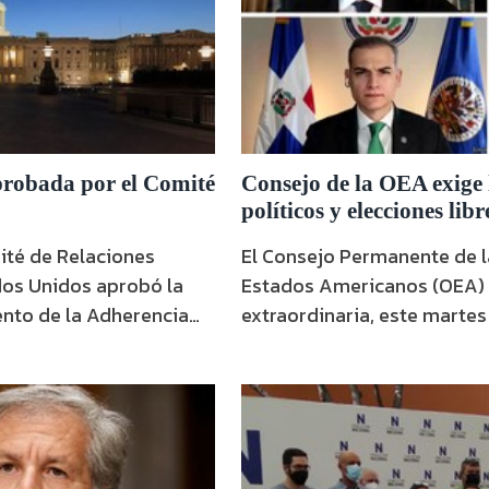
probada por el Comité
Consejo de la OEA exige 
políticos y elecciones libr
mité de Relaciones
El Consejo Permanente de l
dos Unidos aprobó la
Estados Americanos (OEA) r
ento de la Adherencia
extraordinaria, este martes
 para la Reforma
situación de Nicaragua, est
mo la Ley Renacer.
Misiones Permanentes de Bra
esta “enérgicamente”
Rica, Estados Unidos, Paraguay y Perú
l La
de la sesión, Luis Alvarado
de Daniel Ortega, expresó …