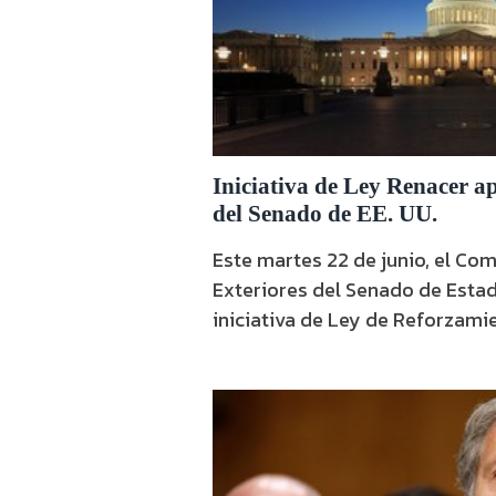
Iniciativa de Ley Renacer a
del Senado de EE. UU.
Este martes 22 de junio, el Co
Exteriores del Senado de Esta
iniciativa de Ley de Reforzami
de Nicaragua a las Condiciones
Electoral de 2021, conocida co
Régimen de Daniel Ortega prot
por sanciones de Estados Unidos Onda Loca
iniciativa de Ley tiene como …