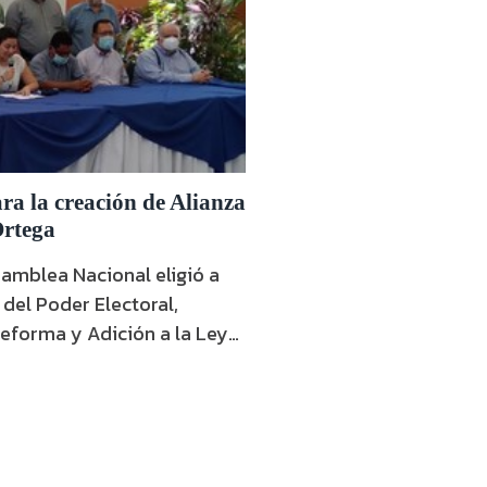
ra la creación de Alianza
Ortega
amblea Nacional eligió a
del Poder Electoral,
eforma y Adición a la Ley
ta por la bancada del Frente
ada un día después en la
internacionales han