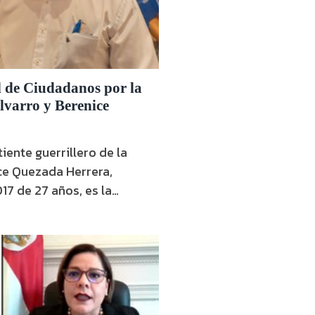
l de Ciudadanos por la
varro y Berenice
ente guerrillero de la
ce Quezada Herrera,
7 de 27 años, es la
ntada este miércoles por la
ibertad (ACxL), para los
 noviembre en Nicaragua.
 de CxL durante su discurso
ria Nacional …