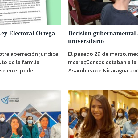
Ley Electoral Ortega-
Decisión gubernamental a
universitario
 otra aberración jurídica
El pasado 29 de marzo, me
to de la familia
nicaragüenses estaban a la 
e en el poder.
Asamblea de Nicaragua apr
Autonomía de las Instituci
(Ley 89), que dejaría a la 
(UCA) fuera del Consejo Na
(CNU). Mientras eso ocurría,
visitar la que fue su casa de