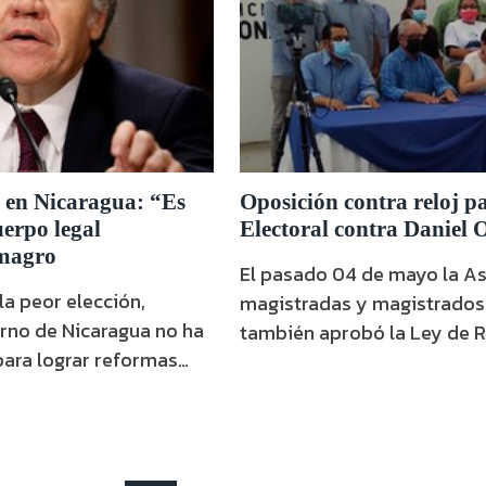
 en Nicaragua: “Es
Oposición contra reloj pa
erpo legal
Electoral contra Daniel 
lmagro
El pasado 04 de mayo la As
la peor elección,
magistradas y magistrados 
también aprobó la Ley de R
para lograr reformas
331, Ley Electoral, propues
istema político
Sandinista; esta fue public
con libertades,
Gaceta Diario Oficial. En los últimos días la oposición
io General de la OEA
nicaragüense y organismos 
mericanos), durante la
criticado …