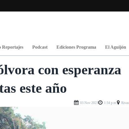
 Reportajes
Podcast
Ediciones Programa
El Aguijón
ólvora con esperanza
tas este año
03 Nov 2023
1:34 p.m.
Riva