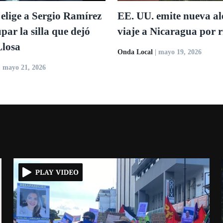
elige a Sergio Ramírez
EE. UU. emite nueva al
par la silla que dejó
viaje a Nicaragua por r
Llosa
Onda Local
| mayo 19, 2026
| mayo 21, 2026