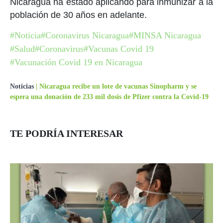
Nicaragua ha estado aplicando para inmunizar a la
población de 30 años en adelante.
#Noticia
#Coronavirus Nicaragua
#MINSA Nicaragua
#Salud
#Coronavirus
#Vacunas Covid 19
#Vacunación Covid 19 en Nicaragua
Noticias
|
Nicaragua recibe un lote de vacunas Sinopharm y se
espera una donación de 233 mil dosis de Pfizer contra la Covid-19
TE PODRÍA INTERESAR