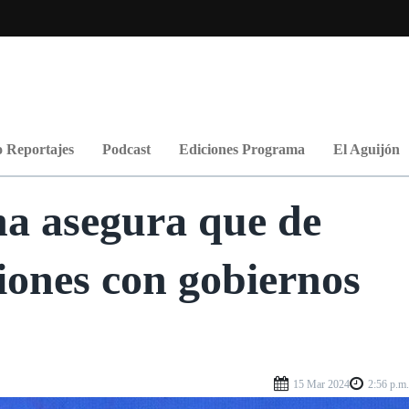
 Reportajes
Podcast
Ediciones Programa
El Aguijón
a asegura que de
ciones con gobiernos
15 Mar 2024
2:56 p.m