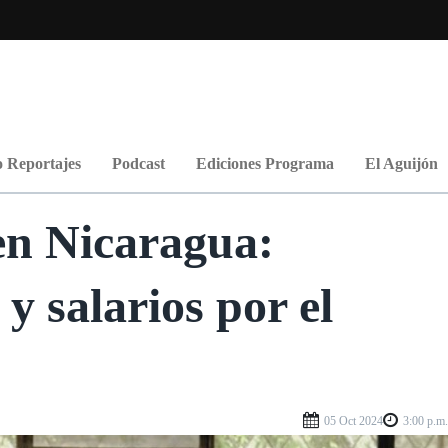
 Reportajes
Podcast
Ediciones Programa
El Aguijón
 en Nicaragua:
y salarios por el
05 Oct 2024
3:00 p.m