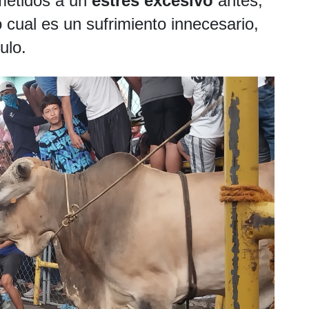
metidos a un
estrés excesivo
antes,
 cual es un sufrimiento innecesario,
ulo.