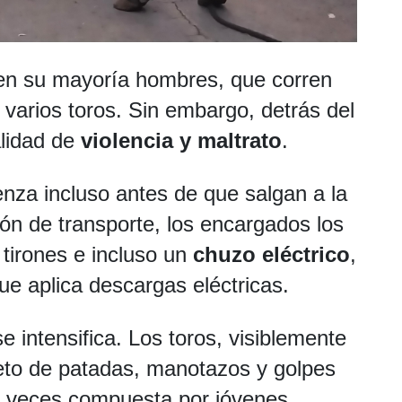
, en su mayoría hombres, que corren
a varios toros. Sin embargo, detrás del
lidad de
violencia y maltrato
.
enza incluso antes de que salgan a la
mión de transporte, los encargados los
 tirones e incluso un
chuzo eléctrico
,
ue aplica descargas eléctricas.
se intensifica. Los toros, visiblemente
eto de patadas, manotazos y golpes
as veces compuesta por jóvenes