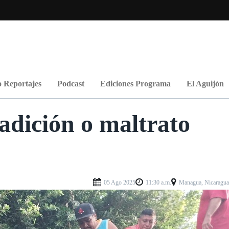
 Reportajes
Podcast
Ediciones Programa
El Aguijón
adición o maltrato
05 Ago 2025
11:30 a.m.
Managua, Nicaragu