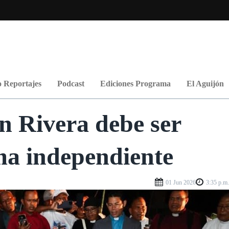
 Reportajes
Podcast
Ediciones Programa
El Aguijón
n Rivera debe ser
ma independiente
01 Jun 2026
3:35 p.m