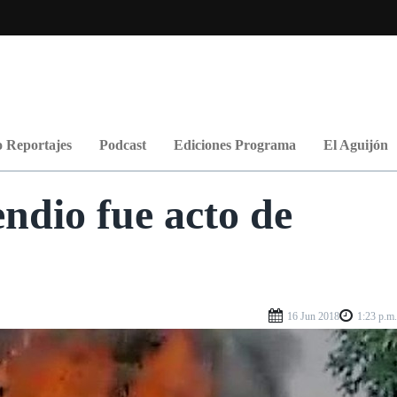
 Reportajes
Podcast
Ediciones Programa
El Aguijón
ndio fue acto de
16 Jun 2018
1:23 p.m