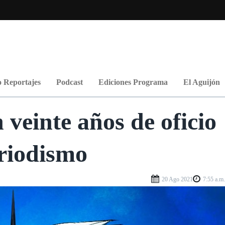
 Reportajes
Podcast
Ediciones Programa
El Aguijón
veinte años de oficio
eriodismo
20 Ago 2021
7:55 a.m