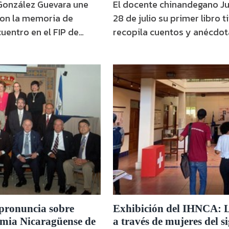
 González Guevara une
El docente chinandegano Ju
con la memoria de
28 de julio su primer libro t
uentro en el FIP de
recopila cuentos y anécdot
volcanes San Cristóbal y Co
alrededores. El libro se mantuvo sin publicación por
más de dos décadas, su aut
carrera docente de 50 años
pronuncia sobre
Exhibición del IHNCA: L
emia Nicaragüense de
a través de mujeres del 