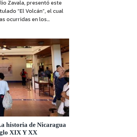
lio Zavala, presentó este
itulado “El Volcán”, el cual
as ocurridas en los
sigüina o en sus
or de 79 años y con una
, aseguró que no …
a historia de Nicaragua
siglo XIX Y XX