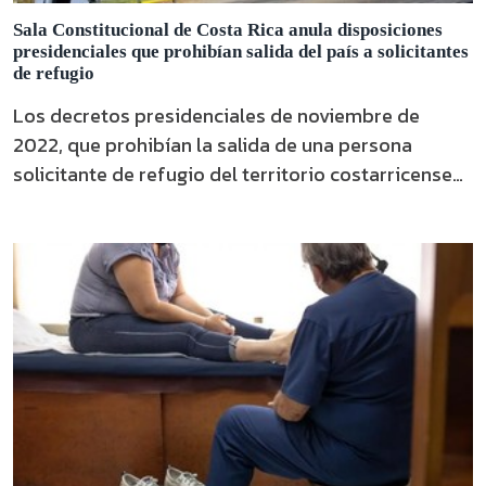
Sala Constitucional de Costa Rica anula disposiciones
presidenciales que prohibían salida del país a solicitantes
de refugio
Los decretos presidenciales de noviembre de
2022, que prohibían la salida de una persona
solicitante de refugio del territorio costarricense
fueron declarados este miércoles 30 de agosto
como “inconstitucionales” por la Sala
Constitucional de la Corte Suprema de Justicia de
Costa Rica al considerarse que atentaban con los
derechos de las personas refugiadas. El fallo
2023-21440 fue emitido a raíz de …