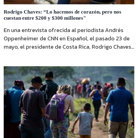
Rodrigo Chaves: “Lo hacemos de corazón, pero nos
cuestan entre $200 y $300 millones"
En una entrevista ofrecida al periodista Andrés
Oppenheimer de CNN en Español, el pasado 23 de
mayo, el presidente de Costa Rica, Rodrigo Chaves,
afirmó que a su país le “está costando entre 200 y
300 millones de dólares” la presencia de
migrantes. Recalcó que lo han “hecho de corazón,
hemos sido un país abierto, el …