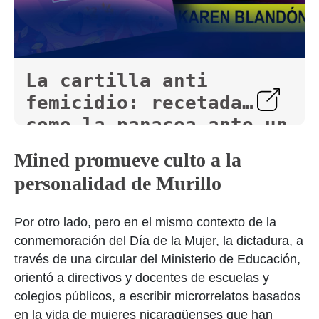
La cartilla anti
femicidio: recetada
como la panacea ante un
grave problema de salud
Mined promueve culto a la
pública
personalidad de Murillo
Por otro lado, pero en el mismo contexto de la
conmemoración del Día de la Mujer, la dictadura, a
través de una circular del Ministerio de Educación,
orientó a directivos y docentes de escuelas y
colegios públicos, a escribir microrrelatos basados
en la vida de mujeres nicaragüenses que han