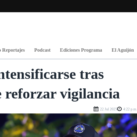
 Reportajes
Podcast
Ediciones Programa
El Aguijón
tensificarse tras
 reforzar vigilancia
22 Jul 2025
4:22 p.m