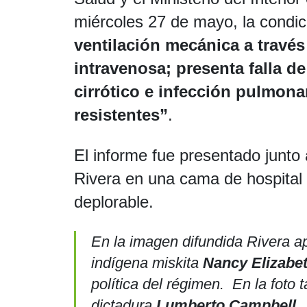
miércoles 27 de mayo, la condi
ventilación mecánica a travé
intravenosa; presenta falla d
cirrótico e infección pulmona
resistentes”
.
El informe fue presentado junto 
Rivera en una cama de hospital
deplorable.
En la imagen difundida Rivera 
indígena miskita
Nancy Elizabe
política del régimen
. En la foto 
dictadura
Lumberto Campbell
.