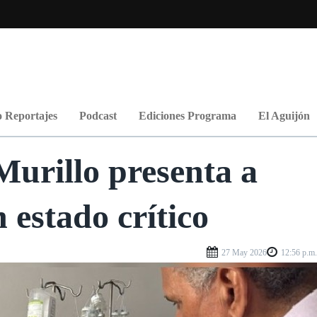
 Reportajes
Podcast
Ediciones Programa
El Aguijón
urillo presenta a
 estado crítico
27 May 2026
12:56 p.m