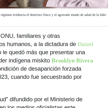
égimen evidencia el deterioro físico y el agravado estado de salud de la líder
a ONU, familiares y otras
os humanos, a la dictadura de
Daniel
 le quedó más que presentar una
íder indígena miskito
Brooklyn Rivera
ondición de desaparición forzada
023, cuando fue secuestrado por
d” difundido por el Ministerio de
 en los medios oficialistas este