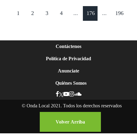
1
2
3
4
...
176
...
196
Contáctenos
Política de Privacidad
Anunciate
Quiénes Somos
©
Onda Local 2021. Todos los derechos reservados
Volver Arriba
Ser mujer y negra en Nicaragua: la lucha por el