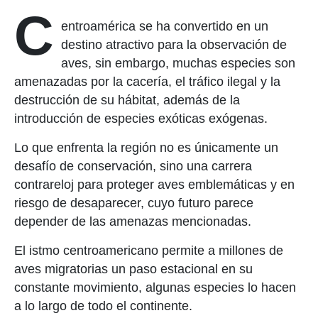
C
entroamérica se ha converti
do en un
destino atractivo para la observación de
aves, sin embargo,
muchas
especies son
amenazadas por
la cacería,
el tráfico ilegal
y
la
destrucci
ón de su hábitat, además de
la
introducción de especies exóticas
exógenas
.
Lo que
enfrenta
la región no es únicamente un
desafío de conservación
, sino una
carrera
contra
reloj
para proteger aves emblemáticas y
en
riesgo de desaparecer
, cuyo
futuro
parece
depender de las amenazas mencionadas.
El istmo centroamericano permite a millones de
aves migratorias un paso estacional en su
constante movimiento, algunas especies
lo hacen
a
lo largo de todo el continente.