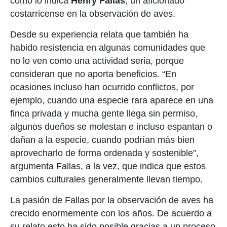
como lo indica
Henry Fallas
, un aficionado
costarricense en la observación de aves
.
D
esde su experiencia relata
que también
ha
habido resistencia en algunas comunidades que
no l
o
ven como una actividad seria
, porque
consideran que no aporta beneficios.
“
En
ocasiones incluso han ocurrido conflictos, por
ejemplo, cuando una especie rara aparece en una
finca privada y mucha gente llega sin permiso,
algunos dueños se molestan e incluso espantan o
dañan a la especie, cuando podrían más bien
aprovecharlo de forma ordenada y sostenible
”,
argumenta Fallas, a la vez, que indica que e
stos
cambios culturales generalmente llevan tiempo.
La pasión de Fallas por la observación de aves ha
crecido enormemente con los años. De acuerdo a
su relato esto ha sido posible gracias a un proceso